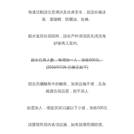
海邊活動請注意潮汐及自身安全，並請自備泳
裝、遮陽帽、防曬油、短褲。
戲水返回住宿區時，請在戶外清洗區先清洗海
砂後再入室內。
超出住房人數，每增加一人，加收500元。
(2016/07/26 已修正如下)
因吉貝屬離島中的離島，加床設施不便，且為
維護住宿品質，恕不加人
如需加人，僅提供加12歲以下小孩，加收500元
請愛惜民宿內各項設施，如有損壞照價賠償。