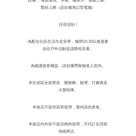
設備 ：液晶電視、冰箱、礦泉水、無線上網、
寬頻上網（請自備筆記型電腦）
住宿須知 /
為配合社區生活作息安寧，晚間10:30以後盡量
勿在戶外活動並請降低音量。
為維護旅客權益，請勿攜帶寵物進入室內。
本住宿區全面禁菸、嚼檳榔、賭博、打麻將及
大聲喧嘩。
本旅店不提供廚房使用，屋內請勿煮食。
本旅店內外皆不提供烤肉使用，可代訂吉貝當
地燒烤店。