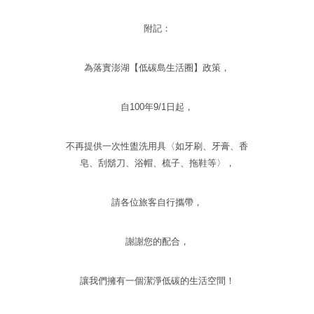
附記：
為落實澎湖【低碳島生活圈】政策，
自100年9/1日起，
不再提供一次性盥洗用具〈如牙刷、牙膏、香
皂、刮鬍刀、浴帽、梳子、拖鞋等〉，
請各位旅客自行攜帶，
謝謝您的配合，
讓我們擁有一個潔淨低碳的生活空間！